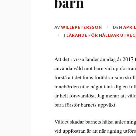
barn
AV
WILLEPETERSSON
DEN
APRIL
I
LÄRANDE FÖR HÅLLBAR UTVEC
Att det i vissa länder än idag år 2017 
använda våld mot barn vid uppfostran, 
förstå att det finns föräldrar som skul
innebörden utav något tänk dig en ful
är helt försvarslöst. Jag menar att vål
bara förstör barnets uppväxt.
Våldet skadar barnets hälsa anledningen
vid uppfostran är att när agning utför