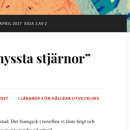
APRIL 2017
SIDA 1 AV 2
chyssta stjärnor”
2017
I
LÄRANDE FÖR HÅLLBAR UTVECKLING
tad. Det framgick i novellen vi läste högt och
ss mot varandra på nätet?