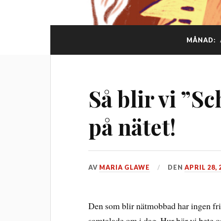
MÅNAD:
Så blir vi ”S
på nätet!
AV
MARIA GLAWE
DEN
APRIL 28, 
Den som blir nätmobbad har ingen fris
samtalade om i dag. Hur bör vi bete o