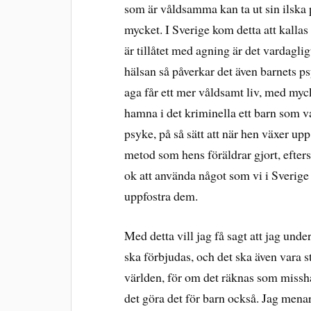
som är våldsamma kan ta ut sin ilska p
mycket. I Sverige kom detta att kallas
är tillåtet med agning är det vardaglig
hälsan så påverkar det även barnets p
aga får ett mer våldsamt liv, med mycke
hamna i det kriminella ett barn som v
psyke, på så sätt att när hen växer u
metod som hens föräldrar gjort, efterso
ok att använda något som vi i Sverige 
uppfostra dem.
Med detta vill jag få sagt att jag und
ska förbjudas, och det ska även vara s
världen, för om det räknas som miss
det göra det för barn också. Jag menar