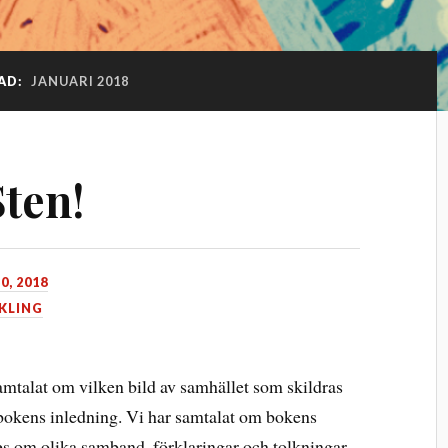
AD:
JANUARI 2018
Sten!
0, 2018
KLING
samtalat om vilken bild av samhället som skildras
bokens inledning. Vi har samtalat om bokens
des om olika samband, förklaringar och tolkningar.