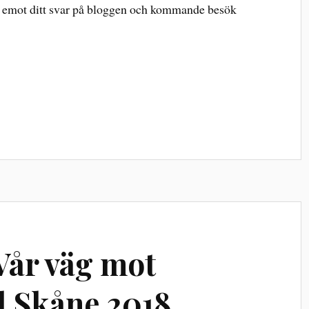
m emot ditt svar på bloggen och kommande besök
Vår väg mot
l Skåne 2018