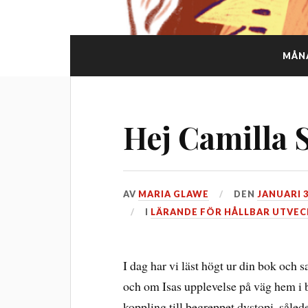
MÅN
Hej Camilla 
AV
MARIA GLAWE
DEN
JANUARI 3
I
LÄRANDE FÖR HÅLLBAR UTVEC
I dag har vi läst högt ur din bok och 
och om Isas upplevelse på väg hem i 
koppling till begreppet dystopi, såle