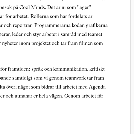
a besök på Cool Minds. Det är ni som ”äger”
r för arbetet. Rollerna som har fördelats är
er och reportrar. Programmerarna kodar, grafikerna
nerar, leder och styr arbetet i samråd med teamet
r nyheter inom projektet och tar fram filmen som
 för framtiden; språk och kommunikation, kritiskt
apande samtidigt som vi genom teamwork tar fram
olta över; något som bidrar till arbetet med Agenda
jer och utmanar er hela vägen. Genom arbetet får