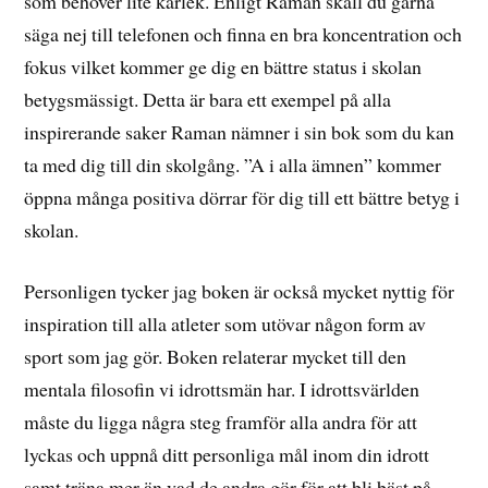
som behöver lite kärlek. Enligt Raman skall du gärna
säga nej till telefonen och finna en bra koncentration och
fokus vilket kommer ge dig en bättre status i skolan
betygsmässigt. Detta är bara ett exempel på alla
inspirerande saker Raman nämner i sin bok som du kan
ta med dig till din skolgång. ”A i alla ämnen” kommer
öppna många positiva dörrar för dig till ett bättre betyg i
skolan.
Personligen tycker jag boken är också mycket nyttig för
inspiration till alla atleter som utövar någon form av
sport som jag gör. Boken relaterar mycket till den
mentala filosofin vi idrottsmän har. I idrottsvärlden
måste du ligga några steg framför alla andra för att
lyckas och uppnå ditt personliga mål inom din idrott
samt träna mer än vad de andra gör för att bli bäst på