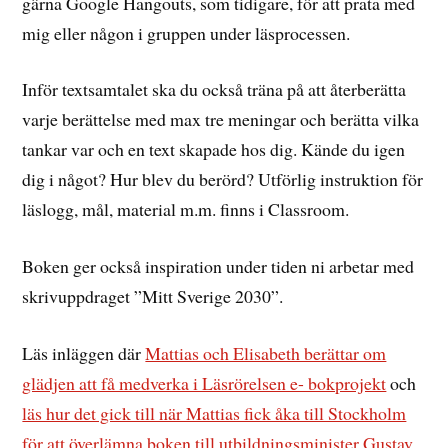
gärna Google Hangouts, som tidigare, för att prata med
mig eller någon i gruppen under läsprocessen.
Inför textsamtalet ska du också träna på att återberätta
varje berättelse med max tre meningar och berätta vilka
tankar var och en text skapade hos dig. Kände du igen
dig i något? Hur blev du berörd? Utförlig instruktion för
läslogg, mål, material m.m. finns i Classroom.
Boken ger också inspiration under tiden ni arbetar med
skrivuppdraget ”Mitt Sverige 2030”.
Läs inläggen där
Mattias och Elisabeth berättar om
glädjen att få medverka i Läsrörelsen e- bokprojekt
och
läs hur det gick till när Mattias fick åka till Stockholm
för att överlämna boken till utbildningsminister Gustav