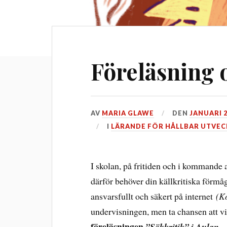
Föreläsning 
AV
MARIA GLAWE
DEN
JANUARI 2
I
LÄRANDE FÖR HÅLLBAR UTVEC
I skolan, på fritiden och i kommande 
därför behöver din källkritiska förmåg
ansvarsfullt och säkert på internet
(K
undervisningen, men ta chansen att 
föreläsningen
”Sökkritik” i Aulan 