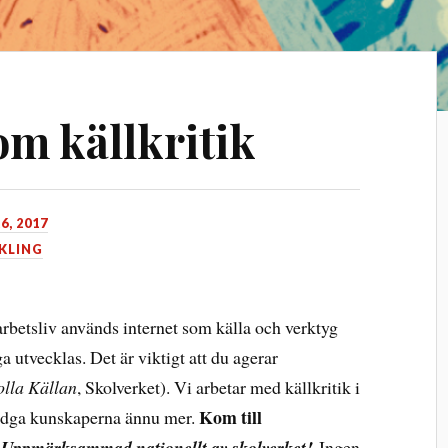
om källkritik
6, 2017
KLING
arbetsliv används internet som källa och verktyg
a utvecklas. Det är viktigt att du agerar
olla Källan
, Skolverket). Vi arbetar med källkritik i
Kom till
vidga kunskaperna ännu mer.
– Uppmärksammad nationellt av skolverket!
Ingen