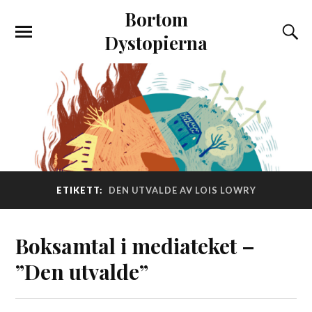
Bortom
Dystopierna
ETIKETT:
DEN UTVALDE AV LOIS LOWRY
Boksamtal i mediateket –
”Den utvalde”