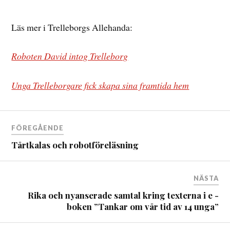
Läs mer i Trelleborgs Allehanda:
Roboten David intog Trelleborg
Unga Trelleborgare fick skapa sina framtida hem
FÖREGÅENDE
Tårtkalas och robotföreläsning
NÄSTA
Rika och nyanserade samtal kring texterna i e -
boken ”Tankar om vår tid av 14 unga”