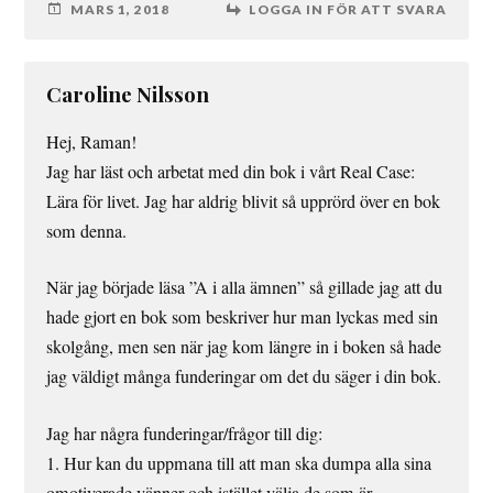
MARS 1, 2018
LOGGA IN FÖR ATT SVARA
Caroline Nilsson
Hej, Raman!
Jag har läst och arbetat med din bok i vårt Real Case:
Lära för livet. Jag har aldrig blivit så upprörd över en bok
som denna.
När jag började läsa ”A i alla ämnen” så gillade jag att du
hade gjort en bok som beskriver hur man lyckas med sin
skolgång, men sen när jag kom längre in i boken så hade
jag väldigt många funderingar om det du säger i din bok.
Jag har några funderingar/frågor till dig:
1. Hur kan du uppmana till att man ska dumpa alla sina
omotiverade vänner och istället välja de som är