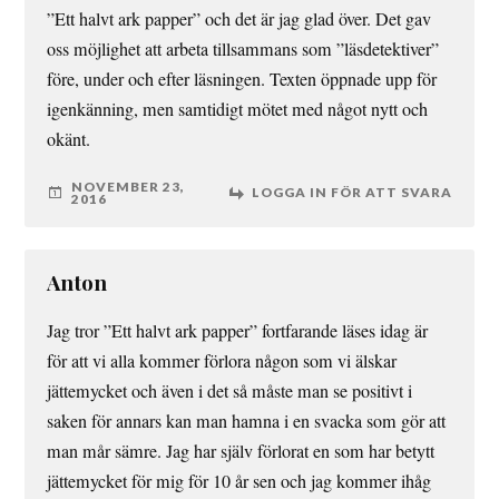
”Ett halvt ark papper” och det är jag glad över. Det gav
oss möjlighet att arbeta tillsammans som ”läsdetektiver”
före, under och efter läsningen. Texten öppnade upp för
igenkänning, men samtidigt mötet med något nytt och
okänt.
NOVEMBER 23,
LOGGA IN FÖR ATT SVARA
2016
Anton
Jag tror ”Ett halvt ark papper” fortfarande läses idag är
för att vi alla kommer förlora någon som vi älskar
jättemycket och även i det så måste man se positivt i
saken för annars kan man hamna i en svacka som gör att
man mår sämre. Jag har själv förlorat en som har betytt
jättemycket för mig för 10 år sen och jag kommer ihåg