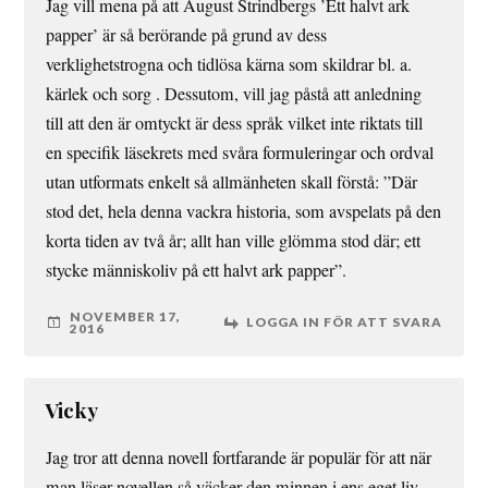
Jag vill mena på att August Strindbergs ’Ett halvt ark
papper’ är så berörande på grund av dess
verklighetstrogna och tidlösa kärna som skildrar bl. a.
kärlek och sorg . Dessutom, vill jag påstå att anledning
till att den är omtyckt är dess språk vilket inte riktats till
en specifik läsekrets med svåra formuleringar och ordval
utan utformats enkelt så allmänheten skall förstå: ”Där
stod det, hela denna vackra historia, som avspelats på den
korta tiden av två år; allt han ville glömma stod där; ett
stycke människoliv på ett halvt ark papper”.
NOVEMBER 17,
LOGGA IN FÖR ATT SVARA
2016
Vicky
Jag tror att denna novell fortfarande är populär för att när
man läser novellen så väcker den minnen i ens eget liv.