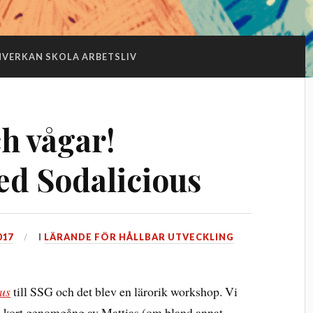
VERKAN SKOLA ARBETSLIV
ch vågar!
d Sodalicious
017
I
LÄRANDE FÖR HÅLLBAR UTVECKLING
us
till SSG och det blev en lärorik workshop. Vi
n kort genomgång av Mattias (om bland annat