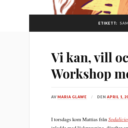
ETIKETT:
SAM
Vi kan, vill o
Workshop me
AV
MARIA GLAWE
DEN
APRIL 1, 2
I torsdags kom Mattias från
Sodalicio
inledde med läskprovning, därefter e