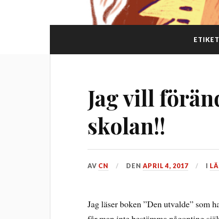
ETIKE
Jag vill förä
skolan!!
AV
CN
DEN
APRIL 4, 2017
I
LÄ
Jag läser boken ”Den utvalde” som han
får man inte bestämma någonting själv