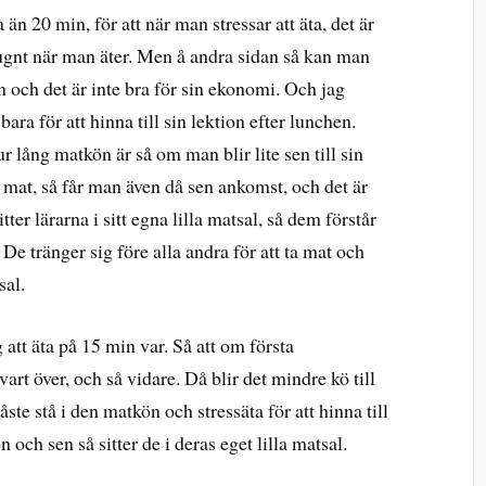
a än 20 min, för att när man stressar att äta, det är
lugnt när man äter. Men å andra sidan så kan man
en och det är inte bra för sin ekonomi. Och jag
ara för att hinna till sin lektion efter lunchen.
ur lång matkön är så om man blir lite sen till sin
få mat, så får man även då sen ankomst, och det är
tter lärarna i sitt egna lilla matsal, så dem förstår
 De tränger sig före alla andra för att ta mat och
sal.
g att äta på 15 min var. Så att om första
art över, och så vidare. Då blir det mindre kö till
te stå i den matkön och stressäta för att hinna till
n och sen så sitter de i deras eget lilla matsal.