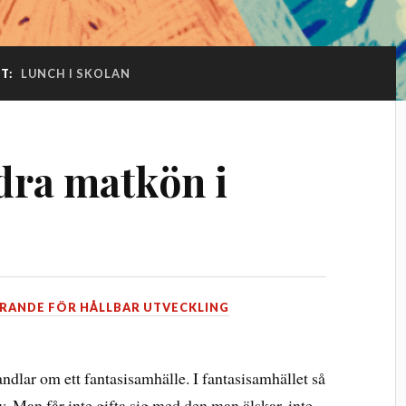
TT:
LUNCH I SKOLAN
ndra matkön i
RANDE FÖR HÅLLBAR UTVECKLING
dlar om ett fantasisamhälle. I fantasisamhället så
. Man får inte gifta sig med den man älskar, inte