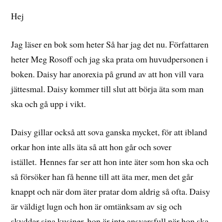
Hej
Jag läser en bok som heter Så har jag det nu. Författaren
heter Meg Rosoff och jag ska prata om huvudpersonen i
boken. Daisy har anorexia på grund av att hon vill vara
jättesmal. Daisy kommer till slut att börja äta som man
ska och gå upp i vikt.
Daisy gillar också att sova ganska mycket, för att ibland
orkar hon inte alls äta så att hon går och sover
istället. Hennes far ser att hon inte äter som hon ska och
så försöker han få henne till att äta mer, men det går
knappt och när dom äter pratar dom aldrig så ofta. Daisy
är väldigt lugn och hon är omtänksam av sig och
skyddar sina kusiner, hon är inte ansvarsfull när hon ska