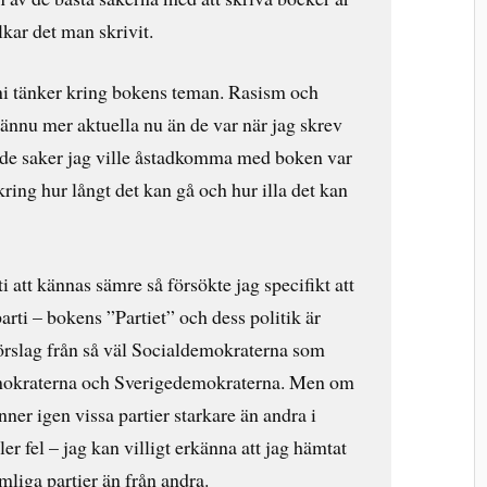
lkar det man skrivit.
r ni tänker kring bokens teman. Rasism och
ännu mer aktuella nu än de var när jag skrev
 de saker jag ville åstadkomma med boken var
 kring hur långt det kan gå och hur illa det kan
rti att kännas sämre så försökte jag specifikt att
 parti – bokens ”Partiet” och dess politik är
förslag från så väl Socialdemokraterna som
mokraterna och Sverigedemokraterna. Men om
er igen vissa partier starkare än andra i
ler fel – jag kan villigt erkänna att jag hämtat
mliga partier än från andra.