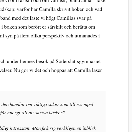
de vi om rasism och om valfusk; bland annat ”fake
budskap; varför har Camilla skrivit boken och vad
mband med det läste vi högt Camillas svar på
ot i boken som berört er särskilt och berätta om
ni syn på flera olika perspektiv och utmanades i
och under hennes besök på Söderslättsgymnasiet
velser. Nu gör vi det och hoppas att Camilla läser
 den handlar om viktiga saker som till exempel
får energi till att skriva böcker?
digt intressant. Man fick sig verkligen en inblick