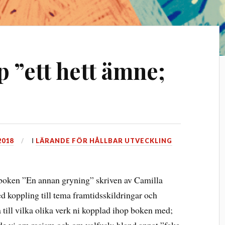
 ”ett hett ämne;
2018
I
LÄRANDE FÖR HÅLLBAR UTVECKLING
m boken ”En annan gryning” skriven av Camilla
 koppling till tema framtidsskildringar och
a till vilka olika verk ni kopplad ihop boken med;