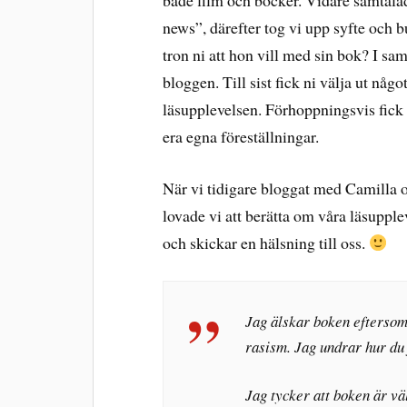
både film och böcker. Vidare samtala
news”, därefter tog vi upp syfte och 
tron ni att hon vill med sin bok? I sa
bloggen. Till sist fick ni välja ut någ
läsupplevelsen. Förhoppningsvis fick 
era egna föreställningar.
När vi tidigare bloggat med Camilla 
lovade vi att berätta om våra läsupple
och skickar en hälsning till oss.
Jag älskar boken eftersom
rasism. Jag undrar hur du 
Jag tycker att boken är väl