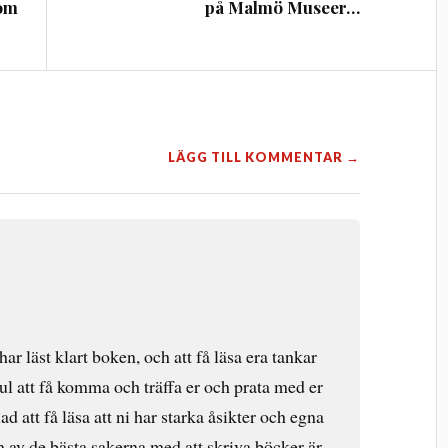
 om
på Malmö Museer…
LÄGG TILL KOMMENTAR →
 har läst klart boken, och att få läsa era tankar
ul att få komma och träffa er och prata med er
d att få läsa att ni har starka åsikter och egna
n av de bästa sakerna med att skriva böcker är