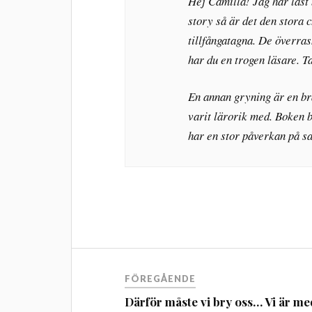
Hej Camilla! Jag har läst 
story så är det den stora 
tillfångatagna. De överras
har du en trogen läsare. T
En annan gryning är en bra
varit lärorik med. Boken 
har en stor påverkan på sa
FÖREGÅENDE
Därför måste vi bry oss… Vi är me