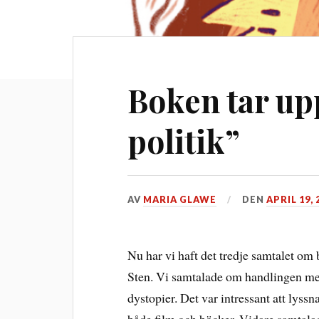
Boken tar upp
politik”
AV
MARIA GLAWE
DEN
APRIL 19, 
Nu har vi haft det tredje samtalet o
Sten. Vi samtalade om handlingen med
dystopier. Det var intressant att lyssn