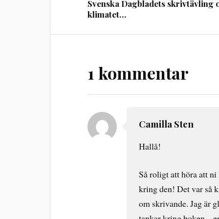
Svenska Dagbladets skrivtävling
klimatet…
1 kommentar
Camilla Sten
Hallå!
Så roligt att höra att ni
kring den! Det var så k
om skrivande. Jag är gla
tankar kring boken – e