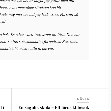
boken och om det är något jag gillar med din
chansen att motståndsrörelsen kan bli
kade mig mer än vad jag hade trott. Fortsätt så
ack!
 bok. Den har varit intressant att läsa. Den har
behövs eftersom samhället förändras. Rasismen
mhället. Vi måste alla ta ansvar.
NÄSTA
d i
En sagolik skola – Ett lärorikt besök