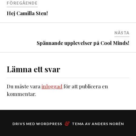
FÖREGÅENDE
Hej Camilla Sten!
NÄSTA
Spännande upplevelser på Cool Minds!
Lämna ett svar
Du måste vara
inloggad
för att publicera en
kommentar.
&
DRIVS MED
WORDPRESS
TEMA AV
ANDERS NORÉN