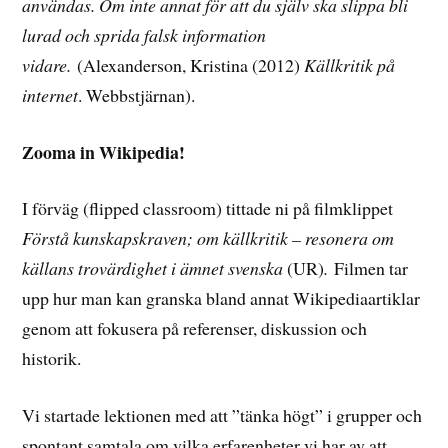
användas. Om inte annat för att du själv ska slippa bli
lurad och sprida falsk information
vidare.
(Alexanderson, Kristina (2012)
Källkritik på
internet
. Webbstjärnan).
Zooma in Wikipedia!
I förväg (flipped classroom) tittade ni på filmklippet
Förstå kunskapskraven; om källkritik – resonera om
källans trovärdighet i ämnet svenska
(UR)
.
Filmen tar
upp hur man kan granska bland annat Wikipediaartiklar
genom att fokusera på referenser, diskussion och
historik.
Vi startade lektionen med att ”tänka högt” i grupper och
spontant samtala om vilka erfarenheter vi har av att