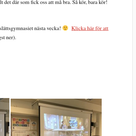
t det där som fick oss att må bra. Så kör, bara kör!
slättsgymnasiet nästa vecka!
Klicka här för att
st ner).