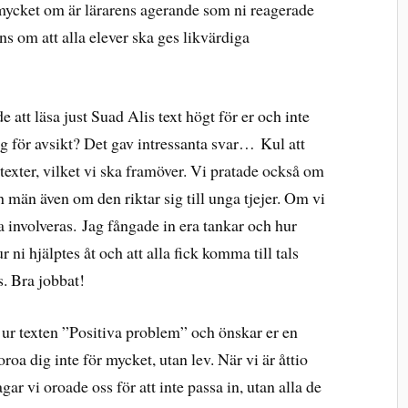
mycket om är lärarens agerande som ni reagerade
ens om att alla elever ska ges likvärdiga
 att läsa just Suad Alis text högt för er och inte
g för avsikt? Det gav intressanta svar… Kul att
r texter, vilket vi ska framöver. Vi pratade också om
h män även om den riktar sig till unga tjejer. Om vi
a involveras. Jag fångade in era tankar och hur
ni hjälptes åt och att alla fick komma till tals
. Bra jobbat!
d ur texten ”Positiva problem” och önskar er en
oroa dig inte för mycket, utan lev. När vi är åttio
r vi oroade oss för att inte passa in, utan alla de