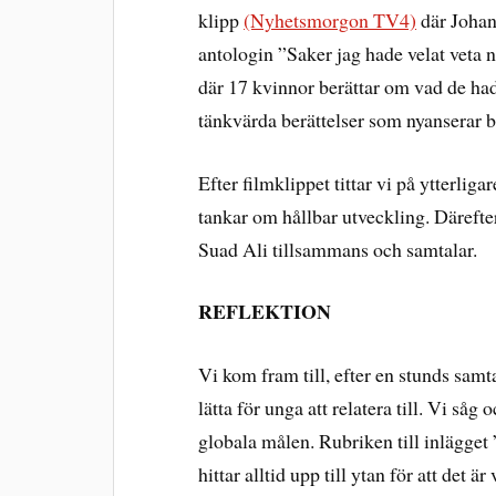
klipp
(Nyhetsmorgon TV4)
där Johan
antologin ”Saker jag hade velat veta 
där 17 kvinnor berättar om vad de hade 
tänkvärda berättelser som nyanserar b
Efter filmklippet tittar vi på ytterligar
tankar om hållbar utveckling. Därefter
Suad Ali tillsammans och samtalar.
REFLEKTION
Vi kom fram till, efter en stunds samta
lätta för unga att relatera till. Vi så
globala målen. Rubriken till inlägge
hittar alltid upp till ytan för att det ä