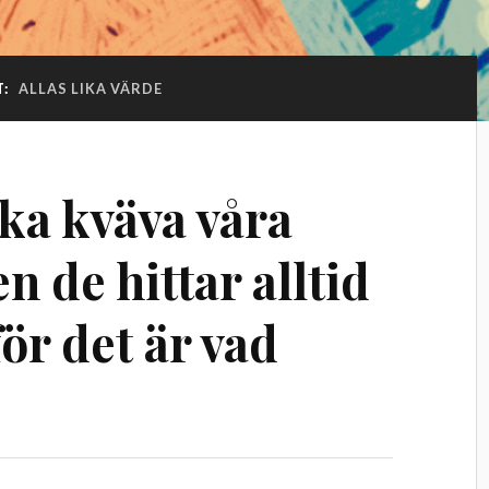
T:
ALLAS LIKA VÄRDE
ka kväva våra
 de hittar alltid
för det är vad