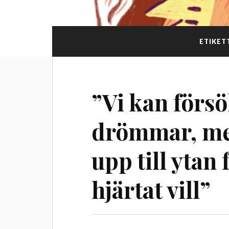
ETIKET
”Vi kan försö
drömmar, men
upp till ytan 
hjärtat vill”