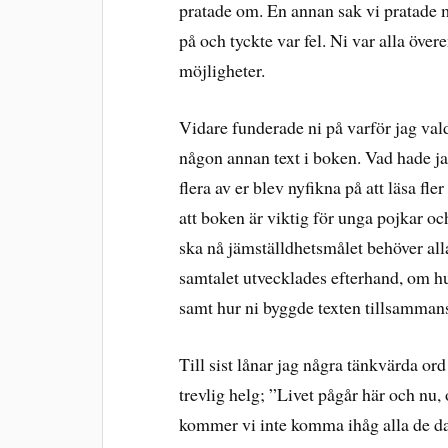
pratade om. En annan sak vi pratade 
på och tyckte var fel. Ni var alla över
möjligheter.
Vidare funderade ni på varför jag valde
någon annan text i boken. Vad hade ja
flera av er blev nyfikna på att läsa fle
att boken är viktig för unga pojkar oc
ska nå jämställdhetsmålet behöver all
samtalet utvecklades efterhand, om hur 
samt hur ni byggde texten tillsammans
Till sist lånar jag några tänkvärda or
trevlig helg; ”Livet pågår här och nu, 
kommer vi inte komma ihåg alla de daga