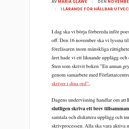
AV
MARIA GLAWE
DEN
NOVEMBER
I
LÄRANDE FÖR HÅLLBAR UTVEC
I dag ska vi börja förbereda inför poe
off. Den 16 november ska vi lyssna ti
föreläsaren inom mänskliga rättighet
året hade vi ett liknande upplägg och
Sten som skrivit boken ”En annan gryn
genom samarbete med Författarcentru
skriver i dina ord”.
Dagens undervisning handlar om att
slutligen skriva ett brev tillsamman
samtala och diskutera upplägg och in
skrivprocessen. Alla ska vara aktiva m