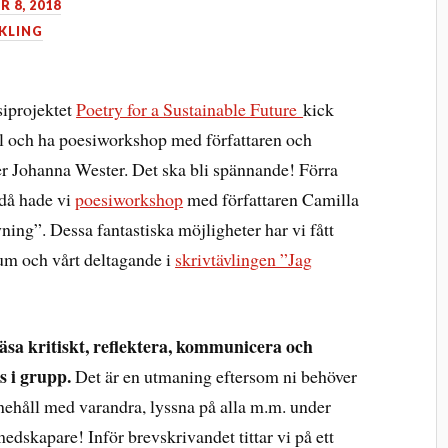
 8, 2018
KLING
siprojektet
Poetry for a Sustainable Future
kick
ll och ha poesiworkshop med författaren och
er Johanna Wester. Det ska bli spännande! Förra
 då hade vi
poesiworkshop
med författaren Camilla
ing”. Dessa fantastiska möjligheter har vi fått
m och vårt deltagande i
skrivtävlingen ”Jag
läsa kritiskt, reflektera, kommunicera och
s i grupp.
Det är en utmaning eftersom ni behöver
nehåll med varandra, lyssna på alla m.m. under
edskapare! Inför brevskrivandet tittar vi på ett