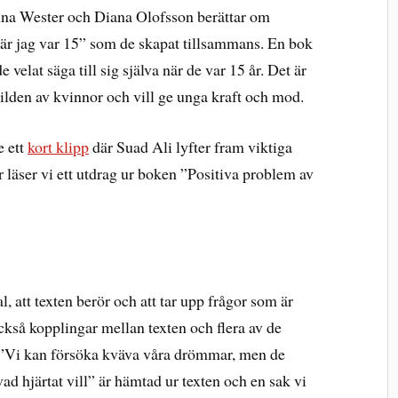
na Wester och Diana Olofsson berättar om
när jag var 15” som de skapat tillsammans. En bok
velat säga till sig själva när de var 15 år. Det är
ilden av kvinnor och vill ge unga kraft och mod.
e ett
kort klipp
där Suad Ali lyfter fram viktiga
 läser vi ett utdrag ur boken ”Positiva problem av
l, att texten berör och att tar upp frågor som är
g också kopplingar mellan texten och flera av de
t ”Vi kan försöka kväva våra drömmar, men de
r vad hjärtat vill” är hämtad ur texten och en sak vi