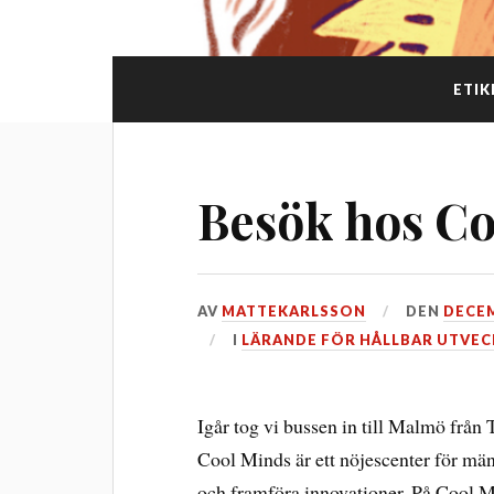
ETIK
Besök hos C
AV
MATTEKARLSSON
DEN
DECEM
I
LÄRANDE FÖR HÅLLBAR UTVEC
Igår tog vi bussen in till Malmö från 
Cool Minds är ett nöjescenter för mä
och framföra innovationer. På Cool M