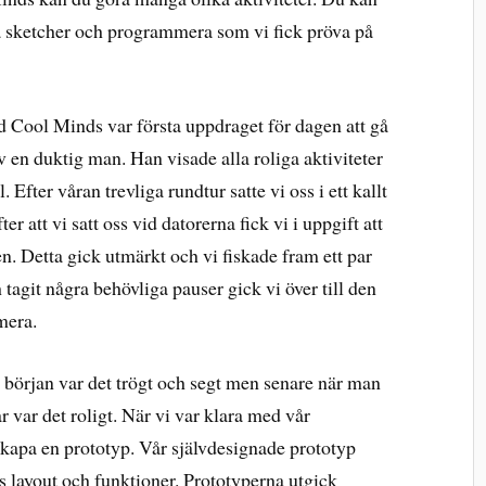
ma sketcher och programmera som vi fick pröva på
d Cool Minds var första uppdraget för dagen att gå
 en duktig man. Han visade alla roliga aktiviteter
 Efter våran trevliga rundtur satte vi oss i ett kallt
ter att vi satt oss vid datorerna fick vi i uppgift att
n. Detta gick utmärkt och vi fiskade fram ett par
h tagit några behövliga pauser gick vi över till den
mmera.
I början var det trögt och segt men senare när man
var det roligt. När vi var klara med vår
 skapa en prototyp. Vår självdesignade prototyp
ns layout och funktioner. Prototyperna utgick