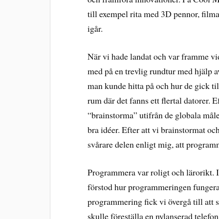
till exempel rita med 3D pennor, fil
igår.
När vi hade landat och var framme vi
med på en trevlig rundtur med hjälp av
man kunde hitta på och hur de gick till.
rum där det fanns ett flertal datorer. Ef
“brainstorma” utifrån de globala måle
bra idéer. Efter att vi brainstormat oc
svårare delen enligt mig, att progra
Programmera var roligt och lärorikt. 
förstod hur programmeringen fungerar 
programmering fick vi övergå till att
skulle föreställa en nylanserad telefo