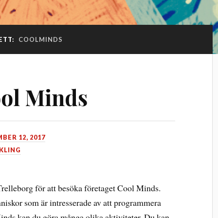
ETT:
COOLMINDS
ool Minds
BER 12, 2017
KLING
Trelleborg för att besöka företaget Cool Minds.
nniskor som är intresserade av att programmera
inds kan du göra många olika aktiviteter. Du kan