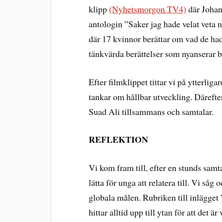
klipp
(Nyhetsmorgon TV4)
där Johan
antologin ”Saker jag hade velat veta 
där 17 kvinnor berättar om vad de hade 
tänkvärda berättelser som nyanserar b
Efter filmklippet tittar vi på ytterligar
tankar om hållbar utveckling. Därefter
Suad Ali tillsammans och samtalar.
REFLEKTION
Vi kom fram till, efter en stunds samta
lätta för unga att relatera till. Vi så
globala målen. Rubriken till inlägge
hittar alltid upp till ytan för att det ä