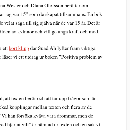
na Wester och Diana Olofsson berättar om
när jag var 15” som de skapat tillsammans. En bok
velat säga till sig själva när de var 15 år. Det är
ilden av kvinnor och vill ge unga kraft och mod.
e ett
kort klipp
där Suad Ali lyfter fram viktiga
 läser vi ett utdrag ur boken ”Positiva problem av
l, att texten berör och att tar upp frågor som är
g också kopplingar mellan texten och flera av de
t ”Vi kan försöka kväva våra drömmar, men de
r vad hjärtat vill” är hämtad ur texten och en sak vi