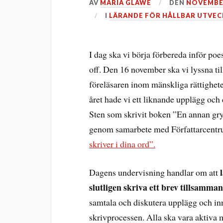
AV
MARIA GLAWE
DEN
NOVEMBER
I
LÄRANDE FÖR HÅLLBAR UTVEC
I dag ska vi börja förbereda inför poe
off. Den 16 november ska vi lyssna ti
föreläsaren inom mänskliga rättighet
året hade vi ett liknande upplägg och
Sten som skrivit boken ”En annan gryn
genom samarbete med Författarcentru
skriver i dina ord”.
Dagens undervisning handlar om att
slutligen skriva ett brev tillsamman
samtala och diskutera upplägg och in
skrivprocessen. Alla ska vara aktiva m