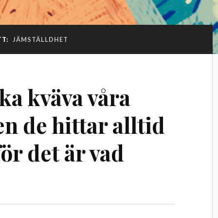
TT:
JÄMSTÄLLDHET
ka kväva våra
 de hittar alltid
för det är vad