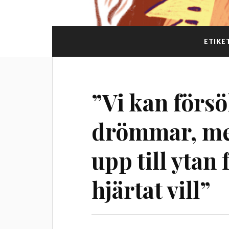
ETIKE
”Vi kan försö
drömmar, men
upp till ytan 
hjärtat vill”