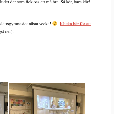
t det där som fick oss att må bra. Så kör, bara kör!
slättsgymnasiet nästa vecka!
Klicka här för att
st ner).