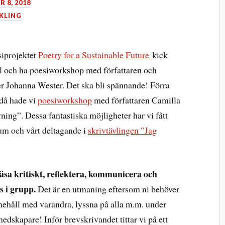
 8, 2018
KLING
siprojektet
Poetry for a Sustainable Future
kick
ll och ha poesiworkshop med författaren och
er Johanna Wester. Det ska bli spännande! Förra
 då hade vi
poesiworkshop
med författaren Camilla
ing”. Dessa fantastiska möjligheter har vi fått
m och vårt deltagande i
skrivtävlingen ”Jag
läsa kritiskt, reflektera, kommunicera och
s i grupp.
Det är en utmaning eftersom ni behöver
nehåll med varandra, lyssna på alla m.m. under
edskapare! Inför brevskrivandet tittar vi på ett