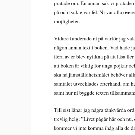
pratade om. En annan sak vi pratade 
på och tyckte var fel. Ni var alla över
möjligheter.
Vidare funderade ni på varför jag valde
någon annan text i boken. Vad hade ja
flera av er blev nyfikna på att läsa fle
att boken är viktig för unga pojkar oc
ska nå jämställdhetsmålet behöver all
samtalet utvecklades efterhand, om hur 
samt hur ni byggde texten tillsammans
Till sist lånar jag några tänkvärda or
trevlig helg; ”Livet pågår här och nu, 
kommer vi inte komma ihåg alla de daga