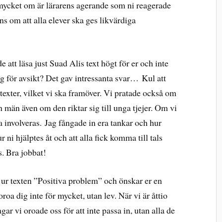
mycket om är lärarens agerande som ni reagerade
ens om att alla elever ska ges likvärdiga
 att läsa just Suad Alis text högt för er och inte
g för avsikt? Det gav intressanta svar… Kul att
r texter, vilket vi ska framöver. Vi pratade också om
h män även om den riktar sig till unga tjejer. Om vi
a involveras. Jag fångade in era tankar och hur
ni hjälptes åt och att alla fick komma till tals
. Bra jobbat!
d ur texten ”Positiva problem” och önskar er en
oroa dig inte för mycket, utan lev. När vi är åttio
r vi oroade oss för att inte passa in, utan alla de