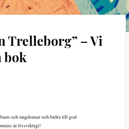
n Trelleborg” – Vi
n bok
os barn och ungdomar och bidra till god
etens är livsviktigt!