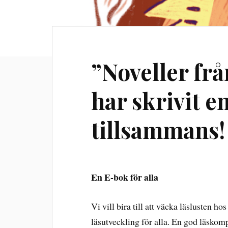
”Noveller frå
har skrivit e
tillsammans!
En E-bok för alla
Vi vill bira till att väcka läslusten h
läsutveckling för alla. En god läskomp