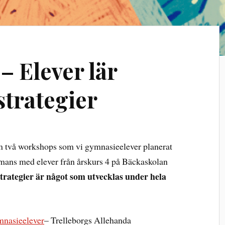
 – Elever lär
strategier
om två workshops som vi gymnasieelever planerat
mans med elever från årskurs 4 på Bäckaskolan
trategier är något som utvecklas under hela
ymnasieelever
– Trelleborgs Allehanda