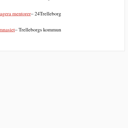
k agera mentorer
– 24Trelleborg
ymnasiet
– Trelleborgs kommun