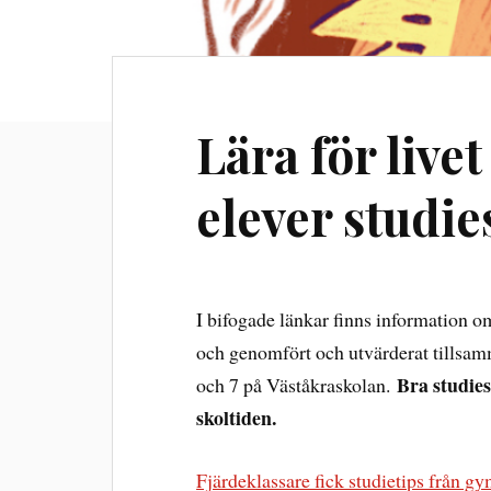
Lära för livet
elever studie
I bifogade länkar finns information 
och genomfört och utvärderat tillsam
Bra studies
och 7 på Väståkraskolan.
skoltiden.
Fjärdeklassare fick studietips från g