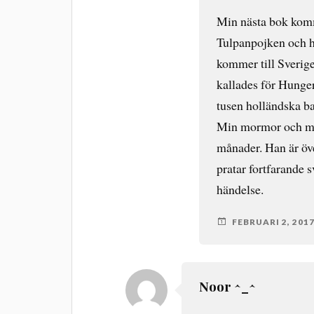
Min nästa bok komme
Tulpanpojken och h
kommer till Sverige
kallades för Hunger
tusen holländska bar
Min mormor och mor
månader. Han är öve
pratar fortfarande 
händelse.
FEBRUARI 2, 201
Noor ^_^