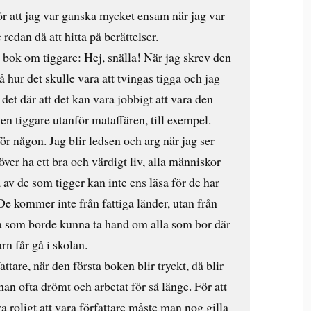
för att jag var ganska mycket ensam när jag var
 redan då att hitta på berättelser.
n bok om tiggare: Hej, snälla! När jag skrev den
 hur det skulle vara att tvingas tigga och jag
det där att det kan vara jobbigt att vara den
en tiggare utanför mataffären, till exempel.
för någon. Jag blir ledsen och arg när jag ser
ver ha ett bra och värdigt liv, alla människor
av de som tigger kan inte ens läsa för de har
. De kommer inte från fattiga länder, utan från
pa som borde kunna ta hand om alla som bor där
arn får gå i skolan.
attare, när den första boken blir tryckt, då blir
an ofta drömt och arbetat för så länge. För att
ra roligt att vara författare måste man nog gilla