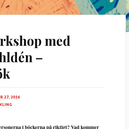
orkshop med
hldén –
ök
 27, 2016
KLING
personerna i böckerna på riktigt? Vad kommer